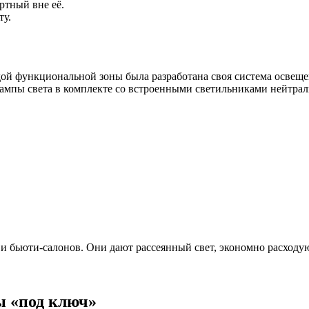
ртный вне её.
ту.
дой функциональной зоны была разработана своя система освеще
ампы света в комплекте со встроенными светильниками нейтраль
 бьюти-салонов. Они дают рассеянный свет, экономно расходую
ы «под ключ»